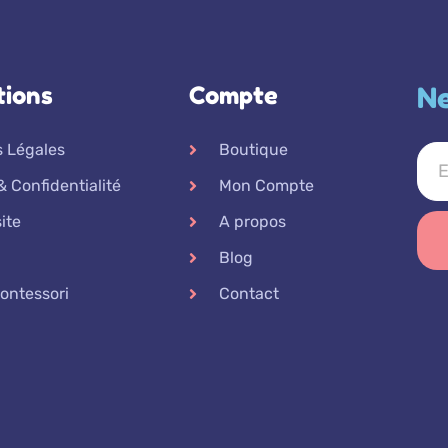
tions
Compte
Ne
 Légales
Boutique
& Confidentialité
Mon Compte
ite
A propos
Blog
ontessori
Contact